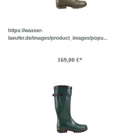
https://wasser-
laeufer.de/images/product_images/popu...
169,00 €*