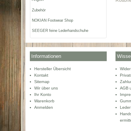
Rottöne
Zubehör
NOKIAN Footwear Shop
SEEGER feine Lederhandschuhe
Informationen
Wisse
Hersteller Übersicht
Wider
Kontakt
Priva
Sitemap
Zahlu
Wir über uns
AGB u
Ihr Konto
Impr
Warenkorb
Gummi
Anmelden
Lede
Hands
ermitt