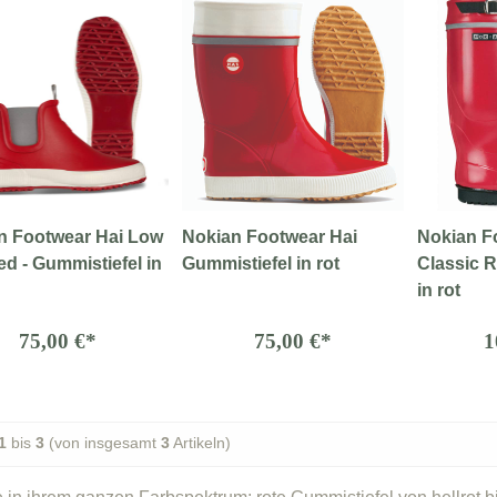
n Footwear Hai Low
Nokian Footwear Hai
Nokian F
ed - Gummistiefel in
Gummistiefel in rot
Classic 
in rot
75,00 €*
75,00 €*
1
1
bis
3
(von insgesamt
3
Artikeln)