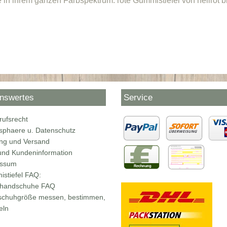
 in ihrem ganzen Farbspektrum: rote Gummistiefel von hellrot bi
nswertes
Service
rufsrecht
tsphaere u. Datenschutz
ng und Versand
nd Kundeninformation
essum
stiefel FAQ:
rhandschuhe FAQ
chuhgröße messen, bestimmen,
eln