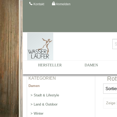
Kontakt
Anmelden
Startseite
Katalog
rote Gummistiefel
HERSTELLER
DAMEN
Rot
KATEGORIEN
Damen
> Stadt & Lifestyle
Zeige
> Land & Outdoor
> Winter