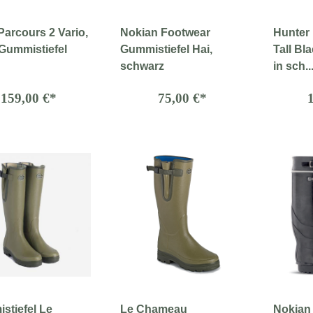
Parcours 2 Vario,
Nokian Footwear
Hunter 
 Gummistiefel
Gummistiefel Hai,
Tall Bl
schwarz
in sch..
159,00 €*
75,00 €*
stiefel Le
Le Chameau
Nokian