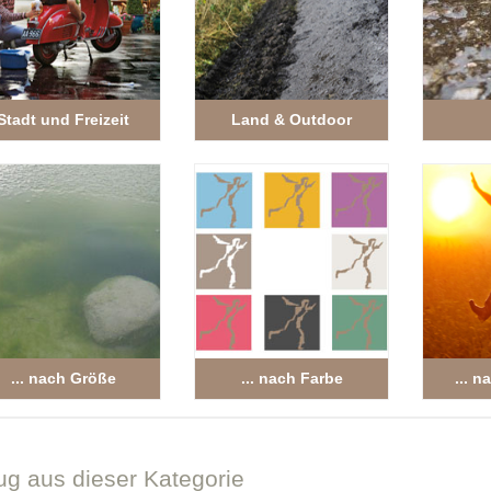
Stadt und Freizeit
Land & Outdoor
... nach Größe
... nach Farbe
... n
ug
aus dieser Kategorie