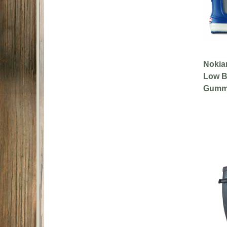
Nokia
Low B
Gummis