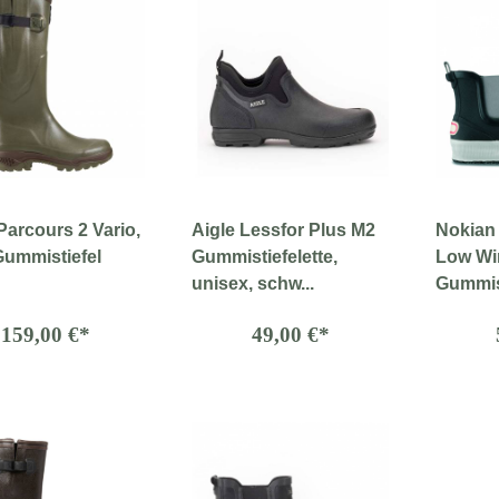
Parcours 2 Vario,
Aigle Lessfor Plus M2
Nokian
Gummistiefel
Gummistiefelette,
Low Win
unisex, schw...
Gummist
159,00 €*
49,00 €*