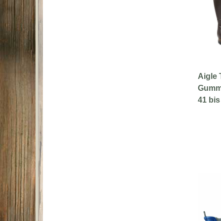
Aigle 
Gummis
41 bis