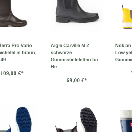
Terra Pro Vario
Aigle Carville M 2
Nokian
tiefel in braun,
schwarze
Low yel
 49
Gummistiefeletten für
Gummist
He...
109,00 €*
69,00 €*