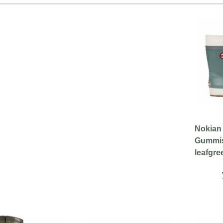
Nokian
Gummist
leafgre