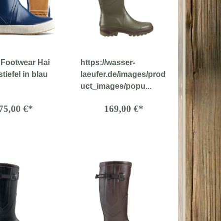
 Footwear Hai
https://wasser-
iefel in blau
laeufer.de/images/prod
uct_images/popu...
75,00 €*
169,00 €*