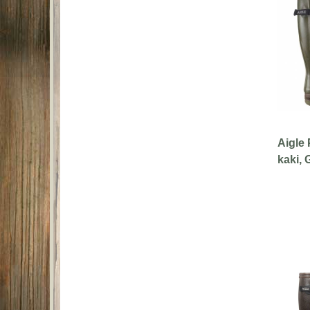
Aigle 
kaki, 