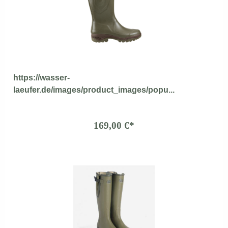
https://wasser-
laeufer.de/images/product_images/popu...
169,00 €*