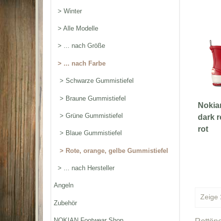
> Winter
> Alle Modelle
> ... nach Größe
> ... nach Farbe
> Schwarze Gummistiefel
> Braune Gummistiefel
Nokia
> Grüne Gummistiefel
dark r
rot
> Blaue Gummistiefel
> Rote, orange, gelbe Gummistiefel
> ... nach Hersteller
Angeln
Zeige
Zubehör
NOKIAN Footwear Shop