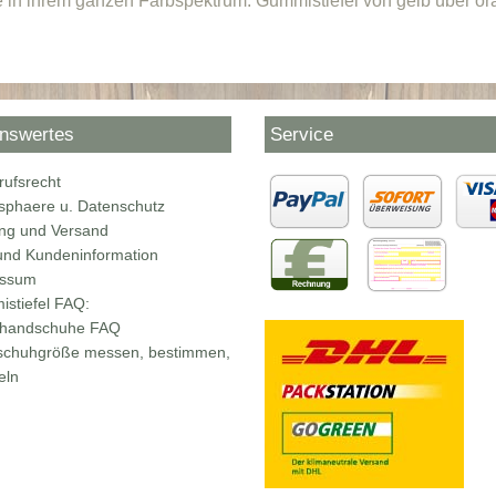
 in ihrem ganzen Farbspektrum: Gummistiefel von gelb über ora
nswertes
Service
rufsrecht
tsphaere u. Datenschutz
ng und Versand
nd Kundeninformation
essum
stiefel FAQ:
rhandschuhe FAQ
chuhgröße messen, bestimmen,
eln