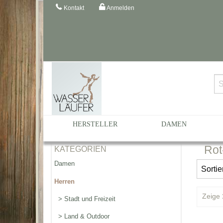
Kontakt
Anmelden
Startseite
Katalog
Rote, orange, gelbe Gummistie
HERSTELLER
DAMEN
Rot
KATEGORIEN
Damen
Herren
Zeige
> Stadt und Freizeit
> Land & Outdoor