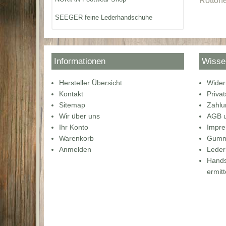
Rottöne
SEEGER feine Lederhandschuhe
Informationen
Wisse
Hersteller Übersicht
Wider
Kontakt
Priva
Sitemap
Zahlu
Wir über uns
AGB u
Ihr Konto
Impr
Warenkorb
Gummi
Anmelden
Lede
Hands
ermitt