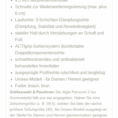
4,5 mm Neopreneinnenfutter
Schnalle zur Wadenweitenregulierung (max. plus
6 cm)
Laufsohle: 3-Schichten-Dämpfungsohle
(Dämpfung, Stabilität und Abriebsfestigkeit)
stabiler Halt durch Verstärkungen an Schaft und
Fuß
ACTIgrip-Sohlensystem (komfortable
Doppelkomponentensohle
schnelltrocknendes und antibakteriell
behandeltes Innenfutter
ausgeprägte Profilsohle rutschfest und langlebig
Unisex-Modell - für Damen / Herren geeignet
Farbe: braun, brun
Größenwahl & Passform:
Der Aigle Parcours 2 Iso
Gummistiefel fällt aus wie angegeben. Haben Sie eine
Zwischengröße (z. B. 39,5), wählen Sie bitte die nächst
größere Schuhgröße (40). Als Unisex-Modell ausgelegt ist
der Stiefel für Damen und Herren gleichermaßen geeignet.