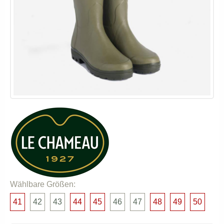
Wählbare Größen:
41
42
43
44
45
46
47
48
49
50