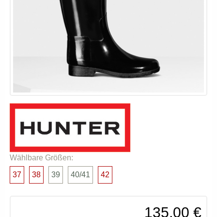
Wählbare Größen:
37
38
39
40/41
42
135,00 €