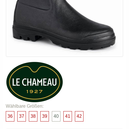
Wählbare Größen:
36
37
38
39
40
41
42