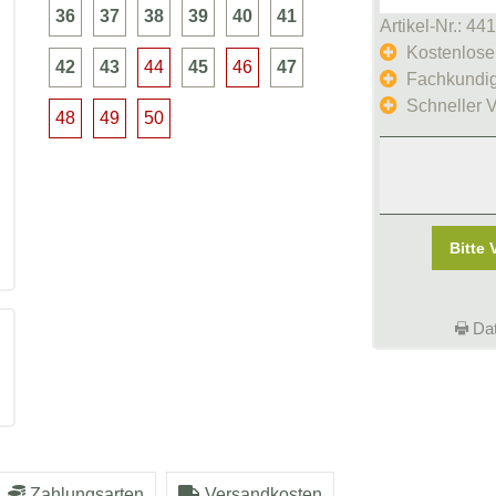
36
37
38
39
40
41
Artikel-Nr.: 44
Kostenlose
42
43
44
45
46
47
Fachkundig
Schneller 
48
49
50
Bitte 
Dat
Zahlungsarten
Versandkosten