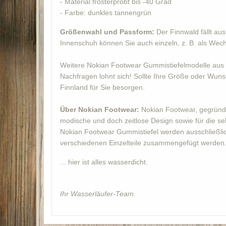
- Material frosterprobt bis -40 Grad
- Farbe: dunkles tannengrün
Größenwahl und Passform:
Der Finnwald fällt au
Innenschuh können Sie auch einzeln, z. B. als Wec
Weitere Nokian Footwear Gummistiefelmodelle aus 
Nachfragen lohnt sich! Sollte Ihre Größe oder Wunsc
Finnland für Sie besorgen.
Über Nokian Footwear:
Nokian Footwear, gegründet
modische und doch zeitlose Design sowie für die se
Nokian Footwear Gummistiefel werden ausschließlich
verschiedenen Einzelteile zusammengefügt werden. S
... hier ist alles wasserdicht.
Ihr Wasserläufer-Team.