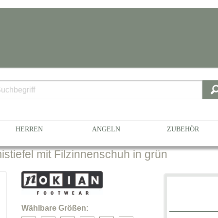
 Größe 36
441-35
HERREN
ANGELN
ZUBEHÖR
iefel mit Filzinnenschuh in grün
Wählbare Größen: