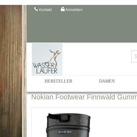
Kontakt
Anmelden
Startseite
Katalog
Damen
... nach Größe
Damen
HERSTELLER
DAMEN
Nokian
Footwear Finnwald Gummist