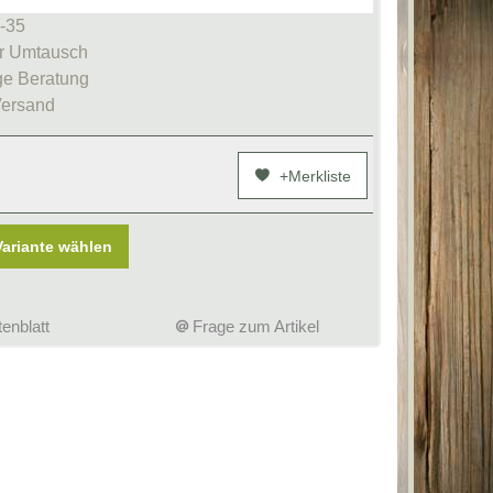
1-35
r Umtausch
e Beratung
Versand
+Merkliste
Variante wählen
enblatt
Frage zum Artikel