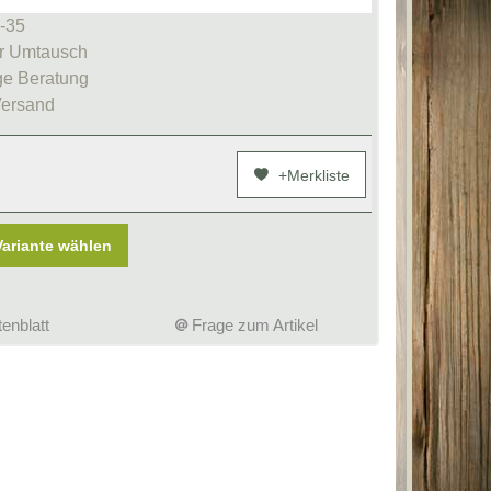
1-35
r Umtausch
e Beratung
Versand
+Merkliste
Variante wählen
enblatt
Frage zum Artikel