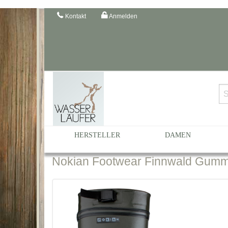
Kontakt
Anmelden
Startseite
Katalog
Damen
... nach Farbe
grüne 
HERSTELLER
DAMEN
Nokian
Footwear Finnwald Gummist