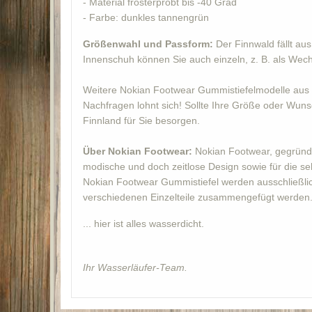
- Material frosterprobt bis -40 Grad
- Farbe: dunkles tannengrün
Größenwahl und Passform:
Der Finnwald fällt au
Innenschuh können Sie auch einzeln, z. B. als Wec
Weitere Nokian Footwear Gummistiefelmodelle aus 
Nachfragen lohnt sich! Sollte Ihre Größe oder Wunsc
Finnland für Sie besorgen.
Über Nokian Footwear:
Nokian Footwear, gegründet
modische und doch zeitlose Design sowie für die se
Nokian Footwear Gummistiefel werden ausschließlich
verschiedenen Einzelteile zusammengefügt werden. S
... hier ist alles wasserdicht.
Ihr Wasserläufer-Team.