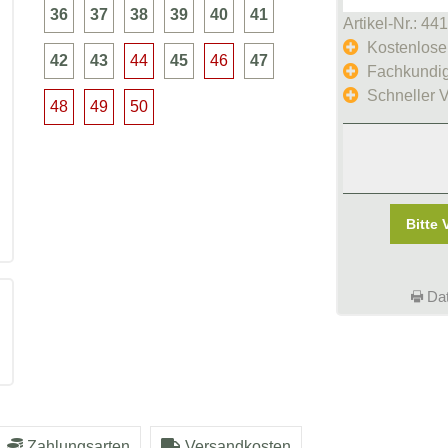
36
37
38
39
40
41
Artikel-Nr.: 44
Kostenlose
42
43
44
45
46
47
Fachkundig
Schneller 
48
49
50
Bitte 
Dat
Zahlungsarten
Versandkosten