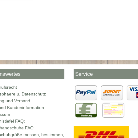
nswertes
Service
rufsrecht
tsphaere u. Datenschutz
ng und Versand
nd Kundeninformation
essum
stiefel FAQ:
rhandschuhe FAQ
chuhgröße messen, bestimmen,