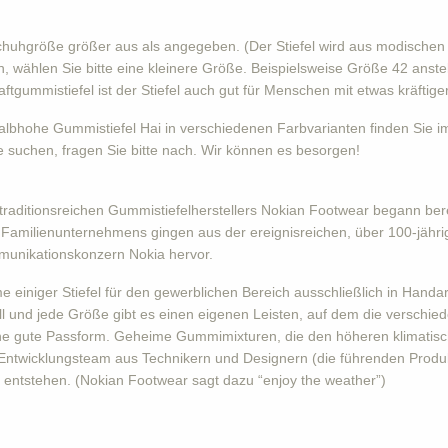
Schuhgröße größer aus als angegeben. (Der Stiefel wird aus modischen
 wählen Sie bitte eine kleinere Größe. Beispielsweise Größe 42 anste
haftgummistiefel ist der Stiefel auch gut für Menschen mit etwas kräfti
bhohe Gummistiefel Hai in verschiedenen Farbvarianten finden Sie im 
suchen, fragen Sie bitte nach. Wir können es besorgen!
traditionsreichen Gummistiefelherstellers Nokian Footwear begann berei
es Familienunternehmens gingen aus der ereignisreichen, über 100-jäh
mmunikationskonzern Nokia hervor.
einiger Stiefel für den gewerblichen Bereich ausschließlich in Han
ll und jede Größe gibt es einen eigenen Leisten, auf dem die verschi
seine gute Passform. Geheime Gummimixturen, die den höheren klimatis
Entwicklungsteam aus Technikern und Designern (die führenden Prod
entstehen. (Nokian Footwear sagt dazu “enjoy the weather”)