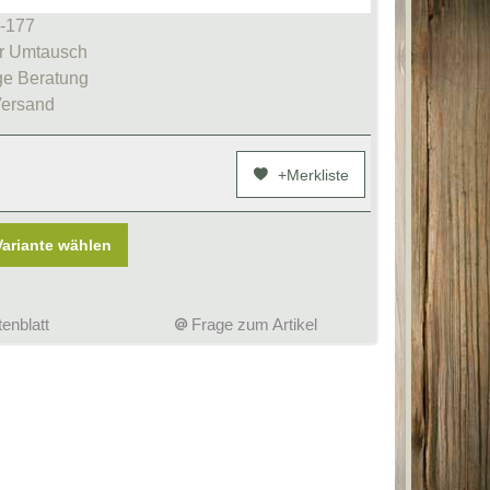
8-177
r Umtausch
e Beratung
Versand
+Merkliste
Variante wählen
enblatt
Frage zum Artikel