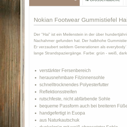
Nokian
Footwear Gummistiefel Hai
Der “Hai” ist ein Meilenstein in der über hundertj
Nachahmer gefunden hat. Der halbhohe Gummistiefel
Er verzaubert seitdem Generationen als everybody´s D
lange Strandspaziergänge. Farbe: grün - weiß, dark
verstärkter Fersenbereich
herausnehmbare Filzinnensohle
schnelltrocknendes Polyesterfutter
Reflektionsstreifen
rutschfeste, nicht abfärbende Sohle
bequeme Passform auch bei breiteren Füß
handgefertigt in Euopa
aus Naturkautschuk