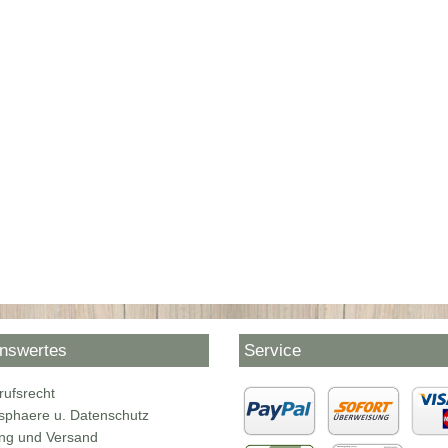
nswertes
Service
rufsrecht
tsphaere u. Datenschutz
ng und Versand