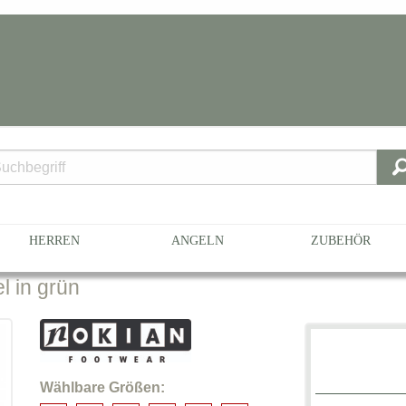
n Größe 41
498-177
HERREN
ANGELN
ZUBEHÖR
l in grün
Wählbare Größen: