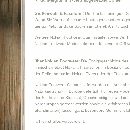
dunkelgrün mit weiß abgesetzter Sohle
Größenwahl & Passform:
Der Hai fällt eine gute 
Wenn Sie Wert auf bessere Laufeigenschaften legen,
genug Platz für dicke Socken im Stiefel. Als Kurzsc
Weitere Nokian Footwear Gummistiefel sowie Der hal
Nokian Footwear Modell oder eine bestimmte Größe 
über Nokian Footwear:
Die Erfolgsgeschichte des 
finnischen Stadt Nokian. Inzwischen im Besitz ein
der Reifenhersteller Nokian Tyres oder der Teleko
Nokian Footwear Gummistiefel werden mit Ausnahme 
Naturkautschuk in Europa gefertigt. Für jedes Mode
der Stiefel seine Stabilität, Geschmeidigkeit und 
Nordeuropas gerecht werden sowie ein erfahrenes 
Skandinavien) lassen ganz besondere Gummistiefel 
... hier ist alles wasserdicht.