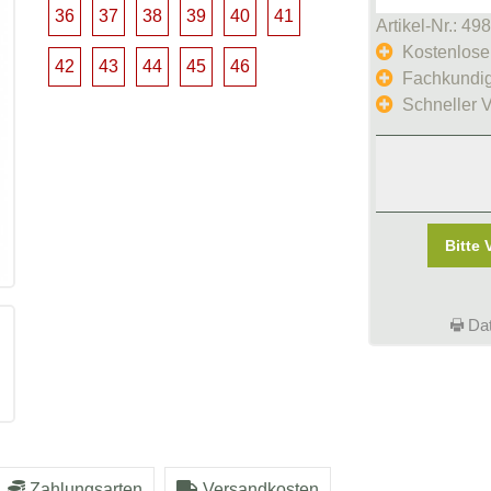
36
37
38
39
40
41
Artikel-Nr.: 49
Kostenlose
42
43
44
45
46
Fachkundig
Schneller 
Bitte 
Dat
Zahlungsarten
Versandkosten