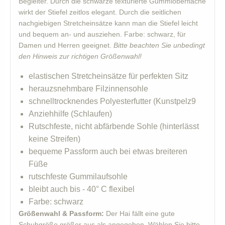
Begleiter. Durch die schwarze texturierte Gummioberfläche
wirkt der Stiefel zeitlos elegant. Durch die seitlichen
nachgiebigen Stretcheinsätze kann man die Stiefel leicht
und bequem an- und ausziehen. Farbe: schwarz, für
Damen und Herren geeignet.
Bitte beachten Sie unbedingt
den Hinweis zur richtigen Größenwahl!
elastischen Stretcheinsätze für perfekten Sitz
herauzsnehmbare Filzinnensohle
schnelltrocknendes Polyesterfutter (Kunstpelz9
Anziehhilfe (Schlaufen)
Rutschfeste, nicht abfärbende Sohle (hinterlässt
keine Streifen)
bequeme Passform auch bei etwas breiteren
Füße
rutschfeste Gummilaufsohle
bleibt auch bis - 40° C flexibel
Farbe: schwarz
Größenwahl & Passform:
Der Hai fällt eine gute
Schuhgröße größer aus als angegeben. Wählen Sie bitte