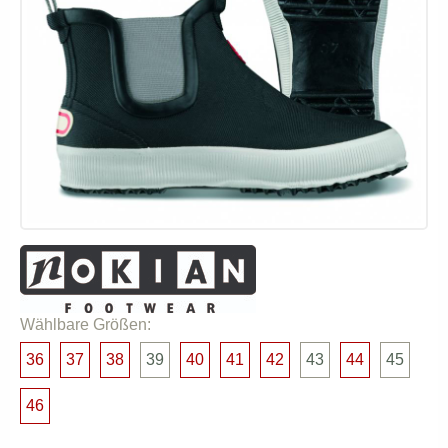
Wählbare Größen:
36
37
38
39
40
41
42
43
44
45
46