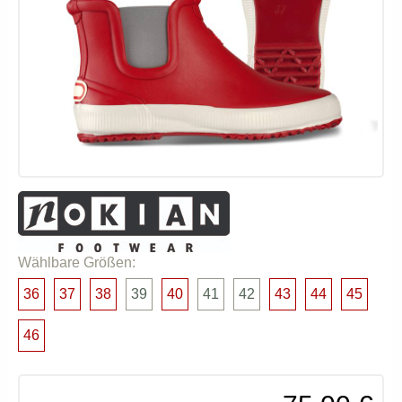
Wählbare Größen:
36
37
38
39
40
41
42
43
44
45
46