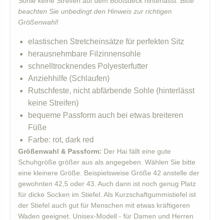
Sohle keine Streifen auf dem Bootsdeck hinterlässt.
Bitte
beachten Sie unbedingt den Hinweis zur richtigen
Größenwahl!
elastischen Stretcheinsätze für perfekten Sitz
herausnehmbare Filzinnensohle
schnelltrocknendes Polyesterfutter
Anziehhilfe (Schlaufen)
Rutschfeste, nicht abfärbende Sohle (hinterlässt
keine Streifen)
bequeme Passform auch bei etwas breiteren
Füße
Farbe: rot, dark red
Größenwahl & Passform:
Der Hai fällt eine gute
Schuhgröße größer aus als angegeben. Wählen Sie bitte
eine kleinere Größe. Beispielsweise Größe 42 anstelle der
gewohnten 42,5 oder 43. Auch dann ist noch genug Platz
für dicke Socken im Stiefel. Als Kurzschaftgummistiefel ist
der Stiefel auch gut für Menschen mit etwas kräftigeren
Waden geeignet. Unisex-Modell - für Damen und Herren