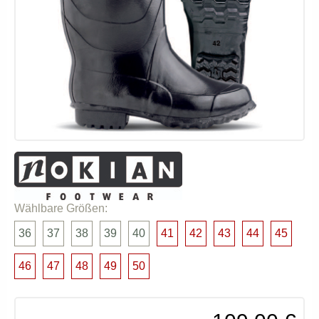
Wählbare Größen:
36
37
38
39
40
41
42
43
44
45
46
47
48
49
50