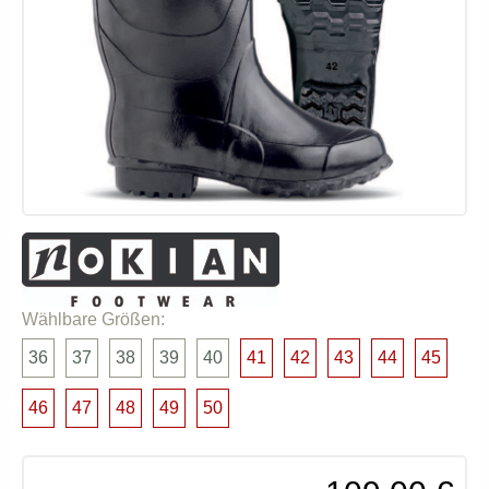
Wählbare Größen:
36
37
38
39
40
41
42
43
44
45
46
47
48
49
50