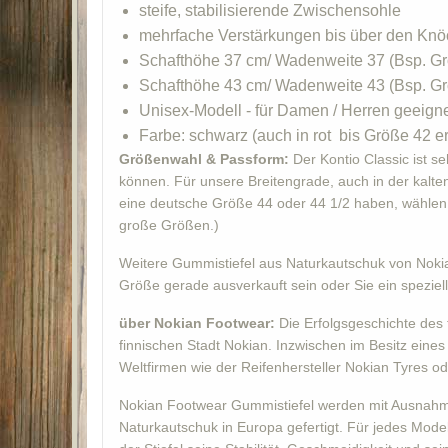
steife, stabilisierende Zwischensohle
mehrfache Verstärkungen bis über den Knö
Schafthöhe 37 cm/ Wadenweite 37 (Bsp. Gr
Schafthöhe 43 cm/ Wadenweite 43 (Bsp. Gr
Unisex-Modell - für Damen / Herren geeign
Farbe: schwarz (auch in rot bis Größe 42 er
Größenwahl & Passform:
Der Kontio Classic ist s
können. Für unsere Breitengrade, auch in der kalten
eine deutsche Größe 44 oder 44 1/2 haben, wählen S
große Größen.)
Weitere Gummistiefel aus Naturkautschuk von Nokian
Größe gerade ausverkauft sein oder Sie ein speziel
über Nokian Footwear:
Die Erfolgsgeschichte des 
finnischen Stadt Nokian. Inzwischen im Besitz ein
Weltfirmen wie der Reifenhersteller Nokian Tyres 
Nokian Footwear Gummistiefel werden mit Ausnahme 
Naturkautschuk in Europa gefertigt. Für jedes Mode