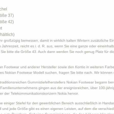
chel
öße 37)
öße 42)
et
hältlich)
ehr großzügig bemessen, damit in wirklich kalten Wintern zusätzliche 
 Jahreszeit, reicht es i. d. R. aus, wenn Sie eine ganze oder eineinha
ie bitte die Größe 43. Auch dann werden Sie noch genug Platz für dic
 Footwear und anderer Hersteller sowie den Kontio in weiteren Farben
les Nokian Footwear Modell suchen, fragen Sie bitte nach. Wir können
traditionsreichen Gummistiefelherstellers Nokian Footwear begann berei
es Familienunternehmens gingen aus der ereignisreichen, über 100-jäh
oder der Telekommunikationskonzern Nokia hervor.
einiger Stiefel für den gewerblichen Bereich ausschließlich in Han
ll und jede Größe gibt es einen eigenen Leisten, auf dem die verschi