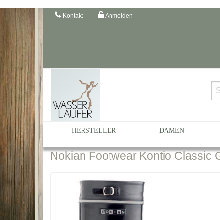
Kontakt
Anmelden
Startseite
Katalog
Herren
... nach Größe
Herre
HERSTELLER
DAMEN
Nokian
Footwear Kontio Classic G