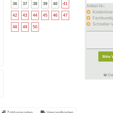
36
37
38
39
40
41
Artikel-Nr.:
Kostenlose
42
43
44
45
46
47
Fachkundig
Schneller 
48
49
50
Bitte 
Dat
Zahlungsarten
Versandkosten