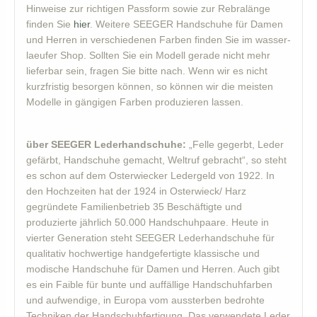
Hinweise zur richtigen Passform sowie zur Rebralänge
finden Sie
hier
. Weitere SEEGER Handschuhe für Damen
und Herren in verschiedenen Farben finden Sie im wasser-
laeufer Shop. Sollten Sie ein Modell gerade nicht mehr
lieferbar sein, fragen Sie bitte nach. Wenn wir es nicht
kurzfristig besorgen können, so können wir die meisten
Modelle in gängigen Farben produzieren lassen.
über SEEGER Lederhandschuhe:
„Felle gegerbt, Leder
gefärbt, Handschuhe gemacht, Weltruf gebracht“, so steht
es schon auf dem Osterwiecker Ledergeld von 1922. In
den Hochzeiten hat der 1924 in Osterwieck/ Harz
gegründete Familienbetrieb 35 Beschäftigte und
produzierte jährlich 50.000 Handschuhpaare. Heute in
vierter Generation steht SEEGER Lederhandschuhe für
qualitativ hochwertige handgefertigte klassische und
modische Handschuhe für Damen und Herren. Auch gibt
es ein Faible für bunte und auffällige Handschuhfarben
und aufwendige, in Europa vom aussterben bedrohte
Techniken der Handschuhfertigung. Das verwendete Leder