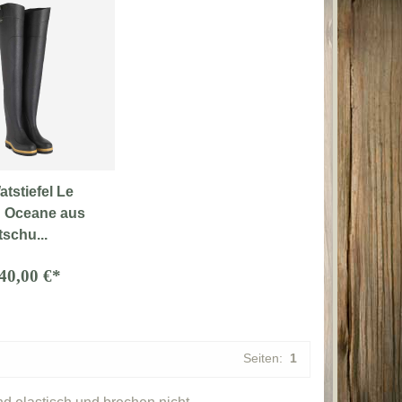
tstiefel Le
 Oceane aus
schu...
40,00 €*
Seiten:
1