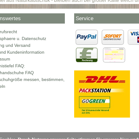
fel aus Naturkautschuk - bleiben auch bei großer Kälte weich un
nswertes
Service
rufsrecht
tsphaere u. Datenschutz
ng und Versand
nd Kundeninformation
essum
stiefel FAQ:
rhandschuhe FAQ
chuhgröße messen, bestimmen,
eln