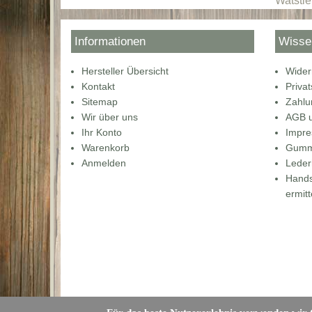
Watstie
Informationen
Wisse
Hersteller Übersicht
Wider
Kontakt
Priva
Sitemap
Zahlu
Wir über uns
AGB u
Ihr Konto
Impr
Warenkorb
Gummi
Anmelden
Lede
Hands
ermitt