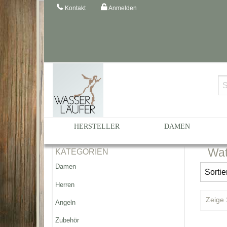
Kontakt
Anmelden
Startseite
Katalog
Angeln
Watstiefel
HERSTELLER
DAMEN
Wat
KATEGORIEN
Damen
Herren
Zeige
Angeln
Zubehör