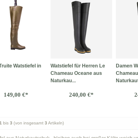
Truite Watstiefel in
Watstiefel für Herren Le
Damen Wa
Chameau Oceane aus
Chameau
Naturkau...
Naturkaut
149,00 €*
240,00 €*
2
1
bis
3
(von insgesamt
3
Artikeln)