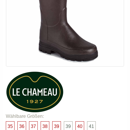
Wählbare Größen:
35
36
37
38
39
39
40
41