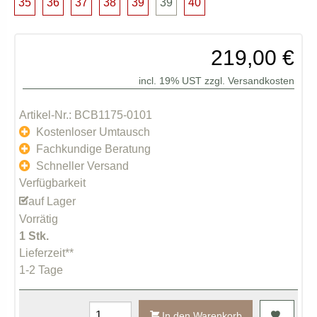
35
36
37
38
39
39
40
219,00 €
incl. 19% UST zzgl.
Versandkosten
Artikel-Nr.: BCB1175-0101
Kostenloser Umtausch
Fachkundige Beratung
Schneller Versand
Verfügbarkeit
auf Lager
Vorrätig
1 Stk.
Lieferzeit**
1-2 Tage
In den Warenkorb