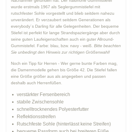
Nachahmer gefunden hat. Der halbhohe Gummistiefel
wurde erstmals 1967 als Seglergummistiefel mit
rutschfester Sohle vorgestellt und blieb seitdem nahezu
unverändert. Er verzaubert seitdem Generationen als
everybody´s Darling für alle Gelegenheiten. Der bequeme
Stiefel ist perfekt für lange Strandspaziergänge aber durch
seine guten Laufeigenschaften auch ein guter Allround-
Gummistefel. Farbe: blau, bzw. navy - weiß.
Bitte beachten
Sie unbedingt den Hinweis zur richtigen Größenwahl!
Noch ein Tipp für Herren - Wer gerne bunte Farben mag,
die Damenmodelle gehen bis Größe 42. Die Stiefel fallen
eine Größe größer aus als angegeben und passen
deshalb auch Herrenfüßen.
verstärkter Fersenbereich
stabile Zwischensohle
schnelltrocknendes Polyesterfutter
Reflektionsstreifen
Rutschfeste Sohle (hinterlässt keine Streifen)
bequeme Passform auch bei breiteren Füße