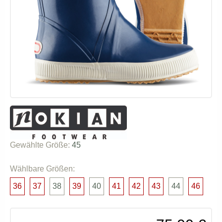
Gewählte Größe:
45
Wählbare Größen:
36
37
38
39
40
41
42
43
44
46