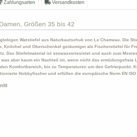
Zahlungsarten
Versandkosten
Damen, Größen 35 bis 42
anglebigen Watstiefel aus Naturkautschuk von Le Chameau. Die S
 Knöchel und Oberschenkel geräumiger als Fischerstiefel für Freiz
 Das Stiefelmaterial ist seewasserresistet und auch zum Meeres
er, was aber kaum ein Nachteil ist, wenn nicht das ermüdungsfreie
 den Komfortbereich, bis zu Temperaturen um den Gefrierpunkt. Kur
onierte Hobbyfischer und erfüllen die europäische Norm EN ISO 2
nitt