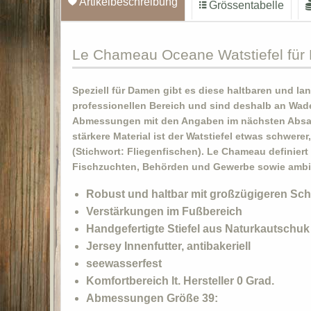
Artikelbeschreibung
Grössentabelle
Le
Chameau Oceane Watstiefel für 
Speziell für Damen gibt es diese haltbaren und l
professionellen Bereich und sind deshalb an Wade,
Abmessungen mit den Angaben im nächsten Absatz.
stärkere Material ist der Watstiefel etwas schwer
(Stichwort: Fliegenfischen). Le Chameau definiert
Fischzuchten, Behörden und Gewerbe sowie ambiti
Robust und haltbar mit großzügigeren Sch
Verstärkungen im Fußbereich
Handgefertigte Stiefel aus Naturkautschuk
Jersey Innenfutter, antibakeriell
seewasserfest
Komfortbereich lt. Hersteller 0 Grad.
Abmessungen Größe 39: