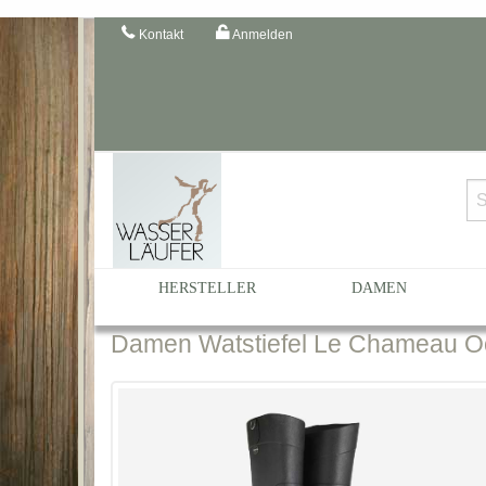
Kontakt
Anmelden
Startseite
Katalog
Hersteller
Le Chameau
BCB1
HERSTELLER
DAMEN
Damen
Watstiefel Le Chameau Oc