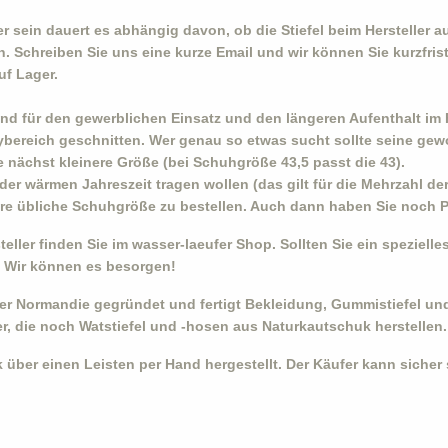
r sein dauert es abhängig davon, ob die Stiefel beim Hersteller au
n. Schreiben Sie uns eine kurze Email und wir können Sie kurzfrist
uf Lager.
ind für den gewerblichen Einsatz und den längeren Aufenthalt im Fr
ybereich geschnitten. Wer genau so etwas sucht sollte seine gew
 nächst kleinere Größe (bei Schuhgröße 43,5 passt die 43).
er wärmen Jahreszeit tragen wollen (das gilt für die Mehrzahl de
hre übliche Schuhgröße zu bestellen. Auch dann haben Sie noch Pl
ller finden Sie im wasser-laeufer Shop. Sollten Sie ein speziel
. Wir können es besorgen!
 Normandie gegründet und fertigt Bekleidung, Gummistiefel und 
er, die noch Watstiefel und -hosen aus Naturkautschuk herstellen.
über einen Leisten per Hand hergestellt. Der Käufer kann sicher s