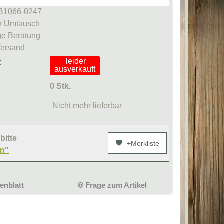
BCB1066-0247
r Umtausch
e Beratung
Versand
leider
t
ausverkauft
0 Stk.
Nicht mehr lieferbar
bitte
+Merkliste
en"
enblatt
Frage zum Artikel