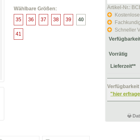
Artikel-Nr.: 
Wählbare Größen:
Kostenlose
35
36
37
38
39
40
Fachkundig
Schneller 
41
Verfügbarkei
Vorrätig
Lieferzeit**
Verfügbarkeit 
"hier erfrag
Dat