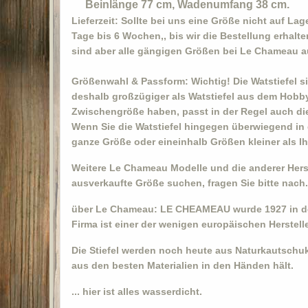
Beinlänge 77 cm, Wadenumfang 38 cm.
Lieferzeit:
Sollte bei uns eine Größe nicht auf Lage
Tage bis 6 Wochen,, bis wir die Bestellung erhalte
sind aber alle gängigen Größen bei Le Chameau a
Größenwahl & Passform:
Wichtig! Die Watstiefel s
deshalb großzügiger als Watstiefel aus dem Hobb
Zwischengröße haben, passt in der Regel auch die
Wenn Sie die Watstiefel hingegen überwiegend in d
ganze Größe oder eineinhalb Größen kleiner als I
Weitere Le Chameau Modelle und die anderer Herste
ausverkaufte Größe suchen, fragen Sie bitte nach
über Le Chameau:
LE CHEAMEAU wurde 1927 in der
Firma ist einer der wenigen europäischen Herstell
Die Stiefel werden noch heute aus Naturkautschuk 
aus den besten Materialien in den Händen hält.
... hier ist alles wasserdicht.